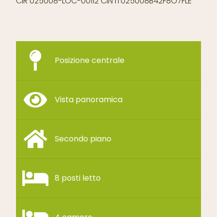
CIR 025008-LOC-00112 CIN IT025008B42F8O7FLE
Posizione centrale
Vista panoramica
Secondo piano
8 posti letto