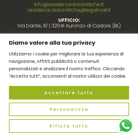
info@residenzedolomitiche.it
residenze.dolomitiche@legalmail.it
UFFICIO:
Via Dante, 10 | 32041 Auronzo di Cadore (BL)
auronzo@residenzedolomitiche.it
Diamo valore alla tua privacy
Utilizziamo i cookie per migliorare la tua esperienza di
Link rapidi
navigazione, offrirti pubblicità o contenuti
personalizzati e analizzare il nostro traffico. Cliccando
Privacy policy
“Accetta tutti”, acconsenti al nostro utilizzo dei cookie.
Cookie policy
Regolamento
Accettare tutto
Personalizza
2023 © RESIDENZE DOLOMITICHE DI ANNA
STUFFO | P.Iva 01268960257 | Powered by
Pixel
Rifiuta tutto
Studio Creativo