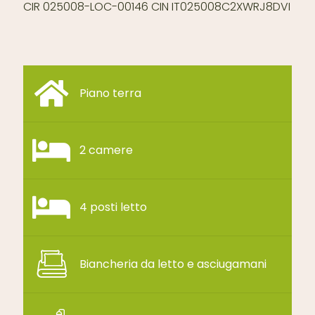
CIR 025008-LOC-00146 CIN IT025008C2XWRJ8DVI
Piano terra
2 camere
4 posti letto
Biancheria da letto e asciugamani