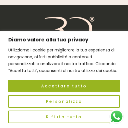
Diamo valore alla tua privacy
Utilizziamo i cookie per migliorare la tua esperienza di
navigazione, offrirti pubblicità o contenuti
Residenze Dolomitiche
di Anna Stuffo
personalizzati e analizzare il nostro traffico. Cliccando
“Accetta tutti”, acconsenti al nostro utilizzo dei cookie.
Accettare tutto
Seguici su:
Personalizza
Sedi e contatti
Rifiuta tutto
SEDE LEGALE:
Via Giacomelli, 97 | 32042 Calalzo di Cadore