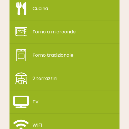
Cucina
Forno a microonde
Forno tradizionale
2 terrazzini
TV
WIFI