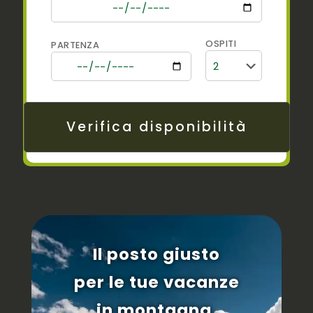
OSPITI
PARTENZA
Il posto giusto
per le tue vacanze
in montagna.