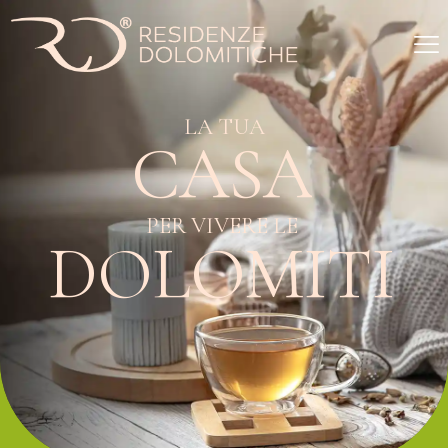
L
A
T
U
A
C
A
S
A
P
E
R
V
I
V
E
R
E
L
E
D
O
L
O
M
I
T
I