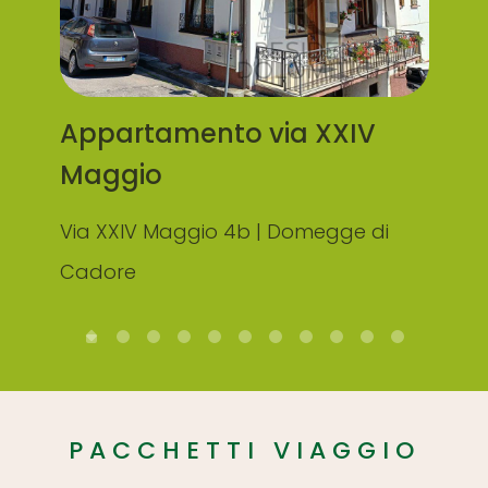
Qu
Appartamento via XXIV
Via
Maggio
Ca
Via XXIV Maggio 4b | Domegge di
Cadore
PACCHETTI VIAGGIO