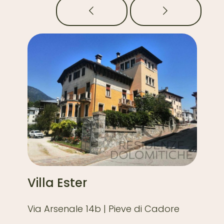
co
Villa Ester
Vi
Via Arsenale 14b | Pieve di Cadore
Via