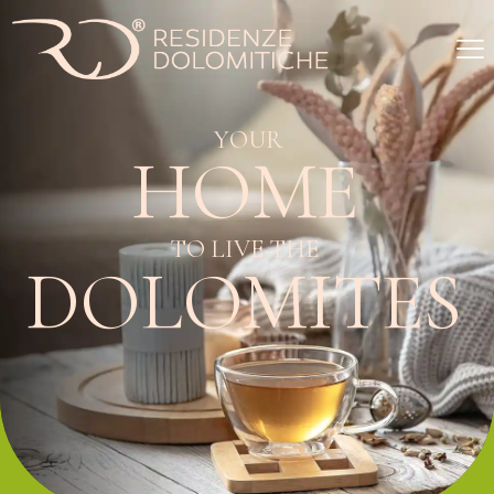
Y
O
U
R
H
O
M
E
T
O
L
I
V
E
T
H
E
D
O
L
O
M
I
T
E
S