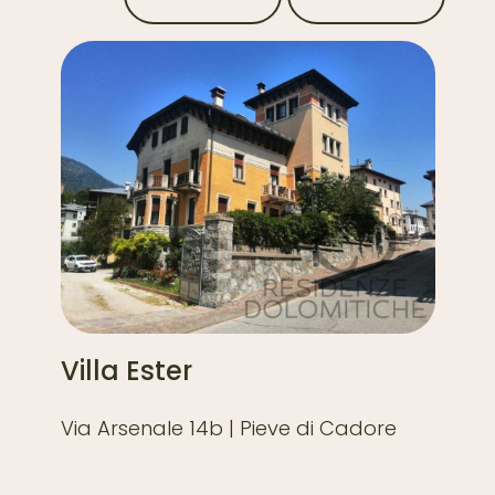
co
Villa Ester
Vi
Via Arsenale 14b | Pieve di Cadore
Via