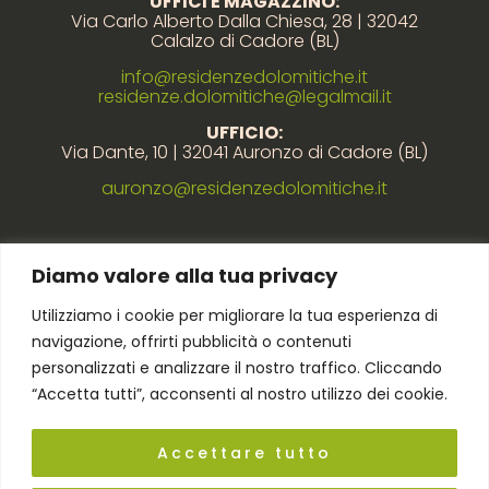
UFFICI E MAGAZZINO:
Via Carlo Alberto Dalla Chiesa, 28 | 32042
Calalzo di Cadore (BL)
info@residenzedolomitiche.it
residenze.dolomitiche@legalmail.it
UFFICIO:
Via Dante, 10 | 32041 Auronzo di Cadore (BL)
auronzo@residenzedolomitiche.it
Link rapidi
Diamo valore alla tua privacy
Utilizziamo i cookie per migliorare la tua esperienza di
Privacy policy
navigazione, offrirti pubblicità o contenuti
Cookie policy
personalizzati e analizzare il nostro traffico. Cliccando
Regolamento
“Accetta tutti”, acconsenti al nostro utilizzo dei cookie.
Accettare tutto
2023 © RESIDENZE DOLOMITICHE DI ANNA