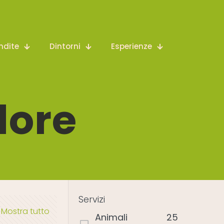
ndite
Dintorni
Esperienze
dore
Servizi
Mostra tutto
Animali
25