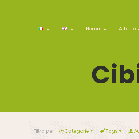
Home
Affittan
Cib
Filtra per
Categorie
Tags
A