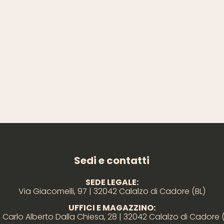
Sedi e contatti
SEDE LEGALE:
Via Giacomelli, 97 | 32042 Calalzo di Cadore (BL)
UFFICI E MAGAZZINO:
 Carlo Alberto Dalla Chiesa, 28 | 32042 Calalzo di Cadore 