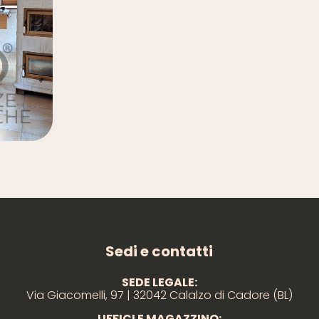
Sedi e contatti
SEDE LEGALE:
Via Giacomelli, 97 | 32042 Calalzo di Cadore (BL)
UFFICI E MAGAZZINO: