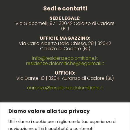
Sedi e contatti
SEDE LEGALE:
Via Giacomelli, 97 | 32042 Calalzo di Cadore
(BL)
UFFICI E MAGAZZINO:
Via Carlo Alberto Dalla Chiesa, 28 | 32042
Calalzo di Cadore (BL)
info@residenzedolomitiche.it
residenze.dolomitiche@legalmail.it
UFFICIO:
Via Dante, 10 | 32041 Auronzo di Cadore (BL)
auronzo@residenzedolomitiche.it
Link rapidi
Diamo valore alla tua privacy
Utilizziamo i cookie per migliorare la tua esperienza di
Privacy policy
navigazione, offrirti pubblicità o contenuti