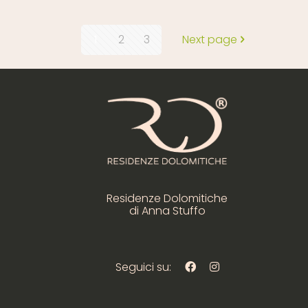
1
2
3
Next page
Residenze Dolomitiche
di Anna Stuffo
Seguici su: